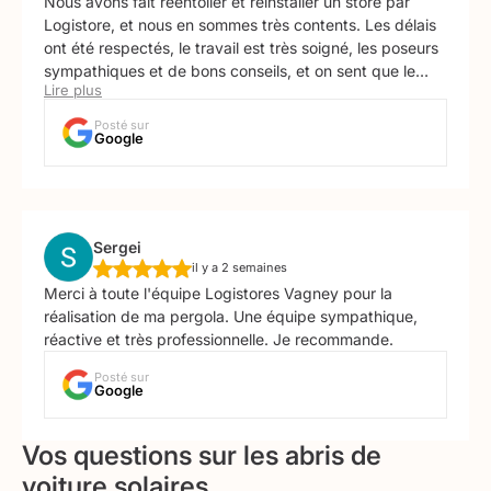
Nous avons fait réentoiler et réinstaller un store par
Logistore, et nous en sommes très contents. Les délais
ont été respectés, le travail est très soigné, les poseurs
sympathiques et de bons conseils, et on sent que le
Lire plus
SAV sera au rendez-vous en cas de souci. Merci 🙂
Posté sur
Google
Sergei
il y a 2 semaines
Merci à toute l'équipe Logistores Vagney pour la
réalisation de ma pergola. Une équipe sympathique,
réactive et très professionnelle. Je recommande.
Posté sur
Google
Vos questions sur les abris de
voiture solaires