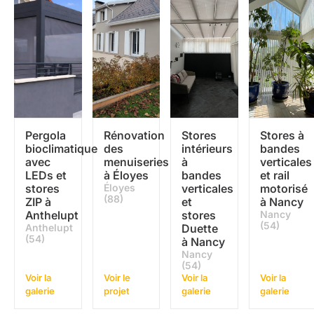
Pergola
Rénovation
Stores
Stores à
bioclimatique
des
intérieurs
bandes
avec
menuiseries
à
verticales
LEDs et
à Éloyes
bandes
et rail
stores
Éloyes
verticales
motorisé
(88)
ZIP à
et
à Nancy
Anthelupt
stores
Nancy
(54)
Anthelupt
Duette
(54)
à Nancy
Nancy
(54)
Voir la
Voir le
Voir la
Voir la
galerie
projet
galerie
galerie