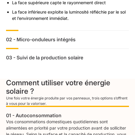
La face supérieure capte le rayonnement direct
La face inférieure exploite la luminosité réfléchie par le sol
et l’environnement immédiat.
02 - Micro-onduleurs intégrés
Cette technologie permet de faire fonctionner les panneaux
indépendamment les uns des autres. Si l'ombre touche une
03 - Suivi de la production solaire
partie du toit, seule la zone concernée baisse en régime. Le
Vous pilotez votre installation du bout des doigts. Une
reste de votre installation continue de produire au maximum.
application mobile vous permet de surveiller le rendement de
Nos partenaires certifiés
Quali PV 36
adaptent le type
vos panneaux à tout moment. Vous visualisez vos gains
d’onduleurs suivant la configuration de votre installation.
Comment utiliser votre énergie
d'énergie en un clin d'œil sur votre téléphone, votre tablette
ou votre ordinateur.
solaire ?
Une fois votre énergie produite par vos panneaux, trois options s’offrent
à vous pour la valoriser.
01 - Autoconsommation
Vos consommations domestiques quotidiennes sont
alimentées en priorité par votre production avant de solliciter
le réseau. Selon la surface et la capacité de production, vous