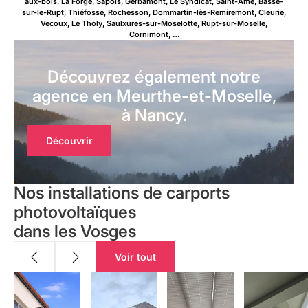
aux-bois, La Forge, Sapois, Gerbamont, Le Syndicat, Saint-Amé, Basse-
sur-le-Rupt, Thiéfosse, Rochesson, Dommartin-lès-Remiremont, Cleurie,
Vecoux, Le Tholy, Saulxures-sur-Moselotte, Rupt-sur-Moselle,
Cornimont, …
Découvrez également notre
agence en Meurthe-et-Moselle,
à Nancy.
Découvrir
Nos installations de carports
photovoltaïques
dans les Vosges
Voir tout