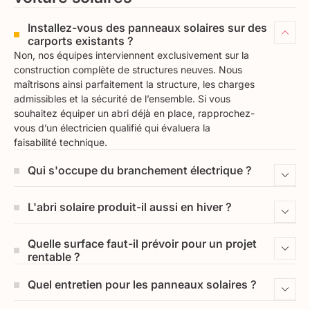
Installez-vous des panneaux solaires sur des
carports existants ?
Non, nos équipes interviennent exclusivement sur la
construction complète de structures neuves. Nous
maîtrisons ainsi parfaitement la structure, les charges
admissibles et la sécurité de l’ensemble. Si vous
souhaitez équiper un abri déjà en place, rapprochez-
vous d’un électricien qualifié qui évaluera la
faisabilité technique.
Qui s'occupe du branchement électrique ?
Le raccordement est inclus dans notre prestation,
L'abri solaire produit-il aussi en hiver ?
selon la puissance installée :
Oui, les panneaux fonctionnent toute l’année, de
Moins de 3 kWc :
nos techniciens réalisent le
Quelle surface faut-il prévoir pour un projet
Remiremont
à
Gérardmer
et dans toutes les
branchement en direct (système Plug & Play)
rentable ?
Vosges.
La production baisse naturellement entre
Il n’y a pas de dimension standard. La surface
Plus de 3 kWc :
la loi exige un installateur certifié
novembre et février, mais les panneaux captent
Quel entretien pour les panneaux solaires ?
pertinente dépend de :
QualiPV. Nous collaborons avec des
toujours la lumière, même diffuse. Par temps couvert,
professionnels agréés qui interviennent dans les
ils continuent de générer de l’électricité.
L’entretien reste minime. L’inclinaison de la toiture