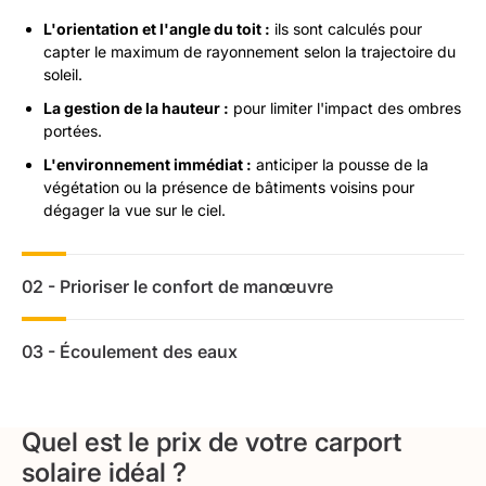
L'orientation et l'angle du toit :
ils sont calculés pour
capter le maximum de rayonnement selon la trajectoire du
soleil.
La gestion de la hauteur :
pour limiter l'impact des ombres
portées.
L'environnement immédiat :
anticiper la pousse de la
végétation ou la présence de bâtiments voisins pour
dégager la vue sur le ciel.
02 - Prioriser le confort de manœuvre
La performance des panneaux ne doit pas se faire au
détriment de la fonction première de l'abri. La hauteur
03 - Écoulement des eaux
disponible, la largeur de passage et l'espace nécessaire pour
L'orientation de l'abri influence directement la gestion des
circuler librement doivent être étudiés pour un confort
précipitations. En définissant le sens de la pente et le
d’usage au quotidien.
positionnement des descentes, vous maîtrisez l'écoulement
Quel est le prix de votre carport
sans risquer d'inonder vos plantations ou vos cheminements.
solaire idéal ?