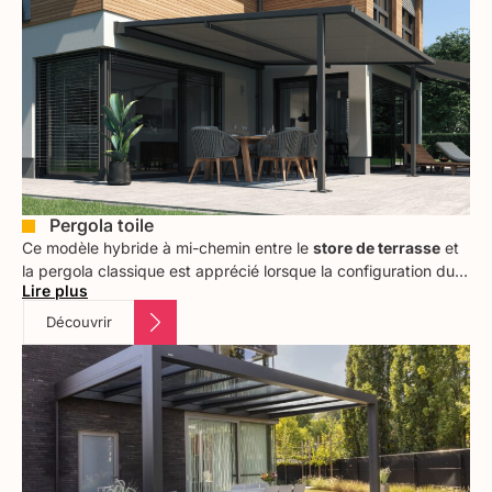
rigoureux du massif vosgien.
Pergola toile
Ce modèle hybride à mi-chemin entre le
store de terrasse
et
la pergola classique est apprécié lorsque la configuration du
Lire plus
mur ou de la façade ne permet pas la fixation d’un store
banne (lien interne). Disponible en version
toile enroulable ou
Découvrir
rétractable,
elle préserve la luminosité de votre terrasse sans
charger visuellement l’espace.