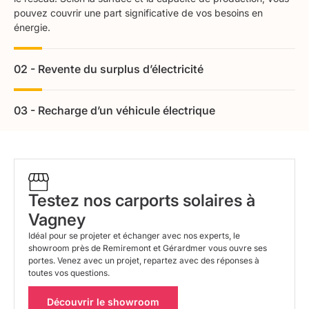
pouvez couvrir une part significative de vos besoins en
énergie.
02 - Revente du surplus d’électricité
Pendant les périodes de fort ensoleillement, il arrive que votre
production dépasse votre consommation. Cette électricité non
utilisée est alors injectée sur le réseau public. Vous valorisez
03 - Recharge d’un véhicule électrique
ainsi chaque kilowattheure produit, ce qui améliore la
La mobilité électrique se développe de plus en plus dans les
rentabilité de votre projet sur la durée.
Hautes-Vosges.
Votre carport peut accueillir une borne de
recharge ou une prise sécurisée. Vous faites ainsi le plein
d'énergie directement sous votre abri de voiture, en utilisant
la production de votre propre toiture.
Testez nos carports solaires à
Vagney
Idéal pour se projeter et échanger avec nos experts, le
showroom près de Remiremont et Gérardmer vous ouvre ses
portes. Venez avec un projet, repartez avec des réponses à
toutes vos questions.
Découvrir le showroom