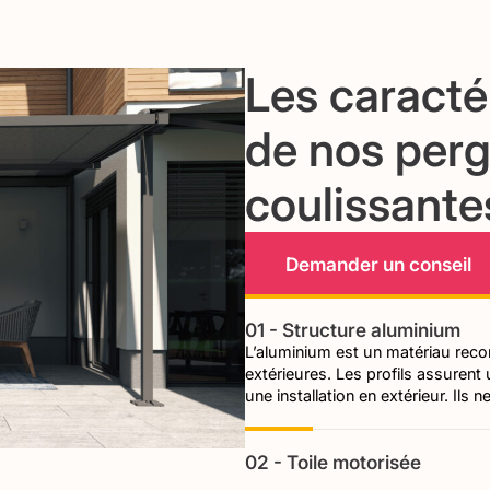
Les caracté
de nos perg
coulissante
Demander un conseil
01 - Structure aluminium
L’aluminium est un matériau recon
extérieures. Les profils assuren
une installation en extérieur. Ils 
02 - Toile motorisée
La toile rétractable électrique simp