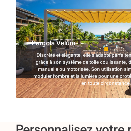
Pergola Velum
Discrète et élégante, elle s’adapte parfaite
grâce à son système de toile coulissante, 
manuelle ou motorisée. Son utilisation s
moduler l’ombre et la lumière pour une prote
en toute circonstance.
Personnalisez votre 