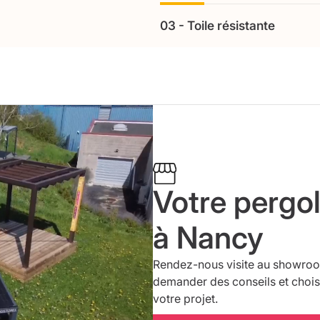
la fermeture s’effectuent sans e
03 - Toile résistante
Les pergolas toit ouvrants à stor
traitement de surface, adaptées à
protection efficace contre le solei
déperlantes et imperméabilisées.
la tenue des couleurs face aux U
La toile rétractable est quant à 
protection globale (soleil ou plui
toiles inclinées ou 90°.
Votre pergol
à Nancy
Rendez-nous visite au showroom
demander des conseils et choisi
votre projet.