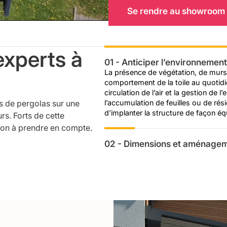
Se rendre au showroom
experts à
01 - Anticiper l’environnement
La présence de végétation, de murs
comportement de la toile au quotidi
circulation de l’air et la gestion de 
ns de pergolas sur une
l’accumulation de feuilles ou de ré
d’implanter la structure de façon équ
rs. Forts de cette
ion à prendre en compte.
02 - Dimensions et aménageme
Les dimensions de la pergola influen
d’aménager l’espace. La position de
rester fluides au quotidien. Prendr
d’organiser le mobilier et les déplac
pergola installée.