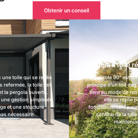
Obtenir un conseil
Pergola à toile r
une toile qui se replie
La pergola 90° est un
s refermée, la toile est
principe d’un toit dég
t la pergola ouverte.
tient au mode de retra
e une gestion simple de
elle se replie
ge et une structure
fonctionnement perm
pas nécessaire.
continu de la toi
maintenue 