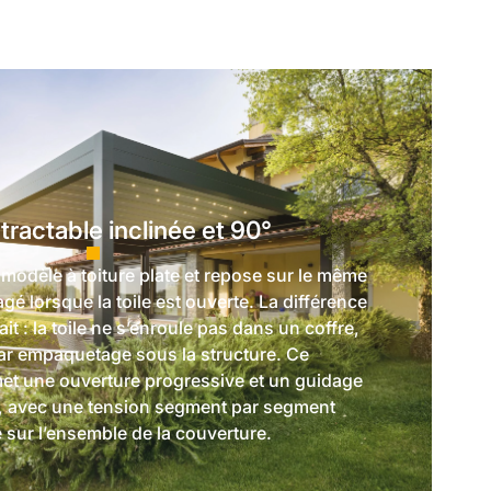
étractable inclinée et 90°
 modèle à toiture plate et repose sur le même
agé lorsque la toile est ouverte. La différence
it : la toile ne s’enroule pas dans un coffre,
 par empaquetage sous la structure. Ce
et une ouverture progressive et un guidage
le, avec une tension segment par segment
sur l’ensemble de la couverture.