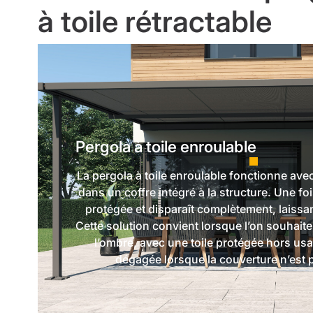
à toile rétractable
Pergola à toile enroulable
La pergola à toile enroulable fonctionne avec 
dans un coffre intégré à la structure. Une foi
protégée et disparaît complètement, laissan
Cette solution convient lorsque l’on souhait
l’ombre, avec une toile protégée hors usa
dégagée lorsque la couverture n’est 