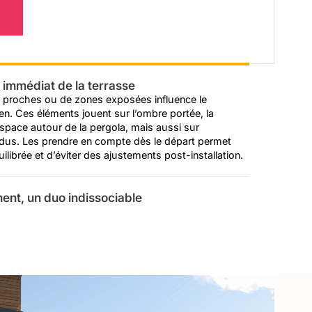
 immédiat de la terrasse
 proches ou de zones exposées influence le
en. Ces éléments jouent sur l’ombre portée, la
l’espace autour de la pergola, mais aussi sur
sidus. Les prendre en compte dès le départ permet
ilibrée et d’éviter des ajustements post-installation.
nt, un duo indissociable
cent directement la manière de circuler et
s entrées/sorties et les zones de passage doivent
e en compte ces éléments dès la conception permet
ements de façon naturelle, sans contrainte une fois la