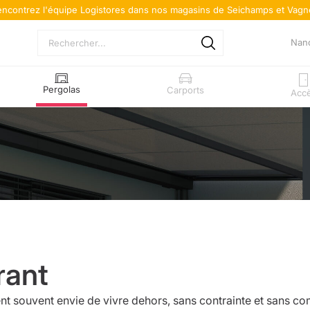
encontrez l'équipe Logistores dans nos magasins de Seichamps et Vagn
Nan
Pergolas
Carports
Acc
rant
nt souvent envie de vivre dehors, sans contrainte et sans c