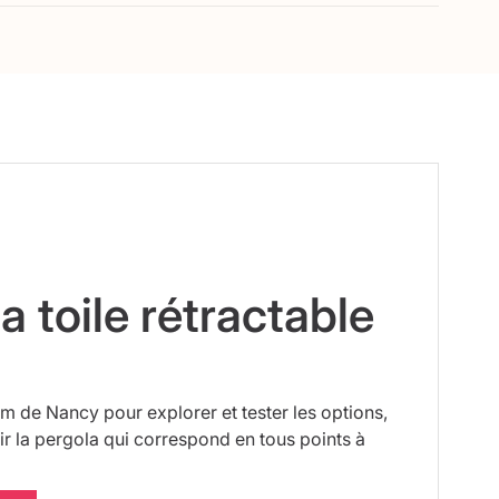
ffort au moyen d’une télécommande.
es enroulables sont équipées des toiles acryliques avec
 une exposition extérieure prolongée. Elles offrent une
l et les pluies courantes grâce à leur propriétés
 Un traitement spécifique permet également de préserver
V.
elle en matière PVC 3 couches ce qui offre une meilleure
e, car 100% étanche). Cette matière est utilisée pour les
a toile rétractable
 de Nancy pour explorer et tester les options,
r la pergola qui correspond en tous points à