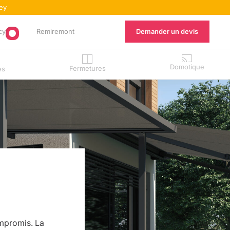
ey
cy
Remiremont
Demander un devis
Domotique
Fermetures
ès
ompromis. La