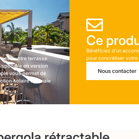
Ce produi
Bénéficiez d’un accomp
pour concrétiser votre
ment à votre terrasse
disponible en version
Nous contacter
imple vous permet de
ction solaire optimale
pergola rétractable